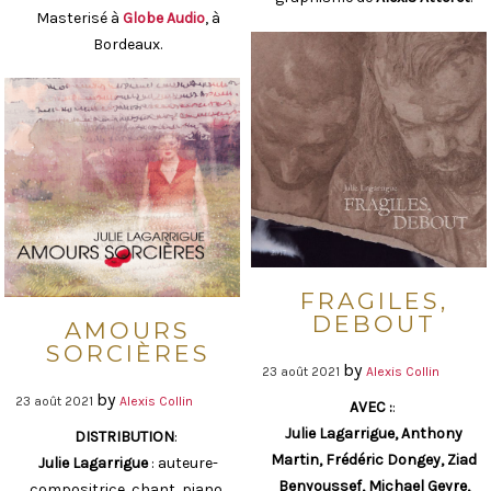
Masterisé à
Globe Audio
, à
Bordeaux.
FRAGILES,
DEBOUT
AMOURS
SORCIÈRES
by
23 août 2021
Alexis Collin
by
23 août 2021
Alexis Collin
AVEC :
:
Julie Lagarrigue, Anthony
DISTRIBUTION
:
Martin, Frédéric Dongey, Ziad
Julie Lagarrigue
: auteure-
Benyoussef, Michael Geyre,
compositrice, chant, piano,