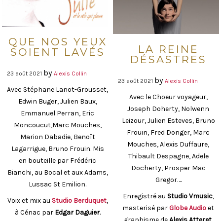
FRAGILES, DEBOUT
QUE NOS YEUX
J’AI RENCONTRÉ DES ÉTRANGERS
LA REINE
SOIENT LAVÉS
DÉSASTRES
by
23 août 2021
Alexis Collin
by
23 août 2021
Alexis Collin
Avec Stéphane Lanot-Grousset,
Avec le Choeur voyageur,
Edwin Buger, Julien Baux,
Joseph Doherty, Nolwenn
Emmanuel Perran, Eric
Leizour, Julien Esteves, Bruno
Moncoucut,Marc Mouches,
Frouin, Fred Donger, Marc
Marion Dabadie, Benoît
Mouches, Alexis Duffaure,
Lagarrigue, Bruno Frouin. Mis
Thibault Despagne, Adele
en bouteille par Frédéric
Docherty, Prosper Mac
Bianchi, au Bocal et aux Adams,
Gregor….
Lussac St Emilion.
Enregistré au
Studio Vmusic
,
Voix et mix au
Studio Berduquet
,
masterisé par
Globe Audio
et
à Cénac par
Edgar Daguier
.
graphisme de
Alexis Atteret
.